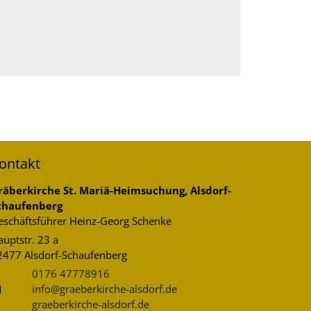
ontakt
räberkirche St. Mariä-Heimsuchung, Alsdorf-
chaufenberg
eschäftsführer
Heinz-Georg
Schenke
uptstr. 23 a
2477
Alsdorf-Schaufenberg
0176 47778916
info@graeberkirche-alsdorf.de
graeberkirche-alsdorf.de