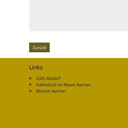
Zurück
Links
GdG Alsdorf
Katholisch im Raum Aachen
Bistum Aachen