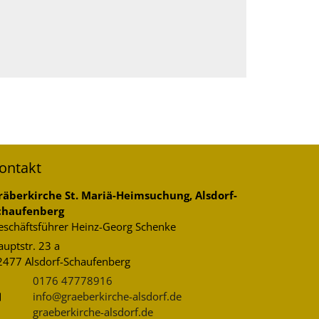
ontakt
räberkirche St. Mariä-Heimsuchung, Alsdorf-
chaufenberg
eschäftsführer
Heinz-Georg
Schenke
uptstr. 23 a
2477
Alsdorf-Schaufenberg
0176 47778916
info@graeberkirche-alsdorf.de
graeberkirche-alsdorf.de