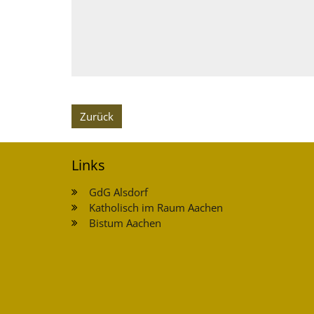
Zurück
Links
GdG Alsdorf
Katholisch im Raum Aachen
Bistum Aachen