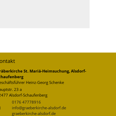
ontakt
räberkirche St. Mariä-Heimsuchung, Alsdorf-
chaufenberg
eschäftsführer
Heinz-Georg
Schenke
uptstr. 23 a
2477
Alsdorf-Schaufenberg
0176 47778916
info@graeberkirche-alsdorf.de
graeberkirche-alsdorf.de